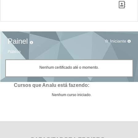
Painel
Iniciante
star_border
Público
Nenhum certificado até o momento.
Cursos que Analu está fazendo:
Nenhum curso iniciado.