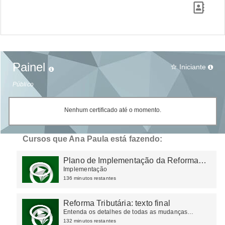
Painel
Iniciante
star_border
Público
Nenhum certificado até o momento.
Cursos que Ana Paula está fazendo:
Plano de Implementação da Reforma
Tributária
Implementação
136 minutos restantes
Reforma Tributária: texto final
Entenda os detalhes de todas as mudanças
ocorridas na tributação do consumo
132 minutos restantes