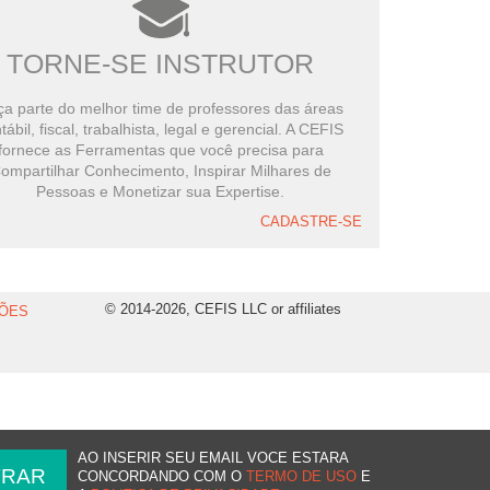
TORNE-SE INSTRUTOR
a parte do melhor time de professores das áreas
tábil, fiscal, trabalhista, legal e gerencial. A CEFIS
fornece as Ferramentas que você precisa para
ompartilhar Conhecimento, Inspirar Milhares de
Pessoas e Monetizar sua Expertise.
CADASTRE-SE
© 2014-2026, CEFIS LLC or affiliates
ÕES
AO INSERIR SEU EMAIL VOCE ESTARA
CONCORDANDO COM O
TERMO DE USO
E