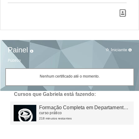
Painel
Iniciante
star_border
Público
Nenhum certificado até o momento.
Cursos que Gabriela está fazendo:
Formação Completa em Departamento
Pessoal
curso prático
218 minutos restantes