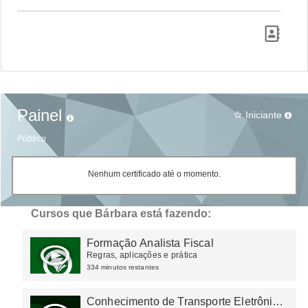
Painel
Iniciante
star_border
Público
Nenhum certificado até o momento.
Cursos que Bárbara está fazendo:
Formação Analista Fiscal
Regras, aplicações e prática
334 minutos restantes
Conhecimento de Transporte Eletrônico