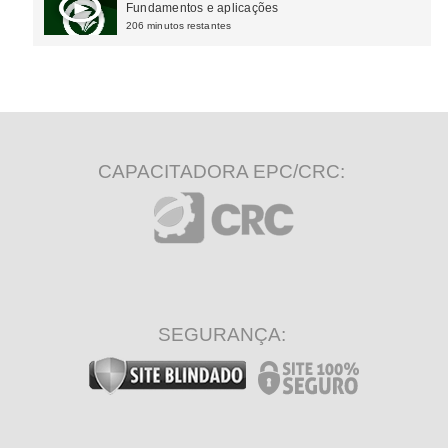
(CT-e)
Fundamentos e aplicações
206 minutos restantes
CAPACITADORA EPC/CRC:
SEGURANÇA: