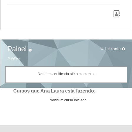
Painel
Iniciante
star_border
Público
Nenhum certificado até o momento.
Cursos que Ana Laura está fazendo:
Nenhum curso iniciado.