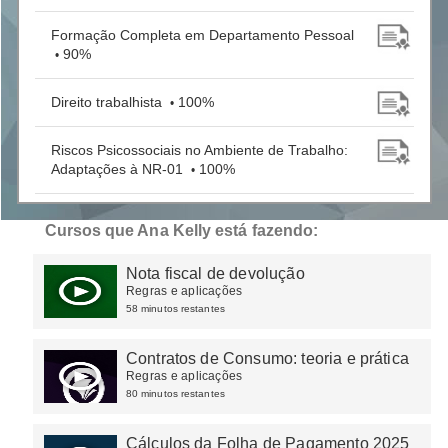
Formação Completa em Departamento Pessoal
90%
•
Direito trabalhista
100%
•
Riscos Psicossociais no Ambiente de Trabalho:
Adaptações à NR-01
100%
•
Faturamento e Emissão de Notas Fiscais
Cursos que Ana Kelly está fazendo:
100%
•
Nota fiscal de devolução
Cálculos da Folha de Pagamento 2025
83%
•
Regras e aplicações
58 minutos restantes
Assédio moral nas relações de trabalho
100%
•
Contratos de Consumo: teoria e prática
Regras e aplicações
80 minutos restantes
Cálculos da Folha de Pagamento 2025