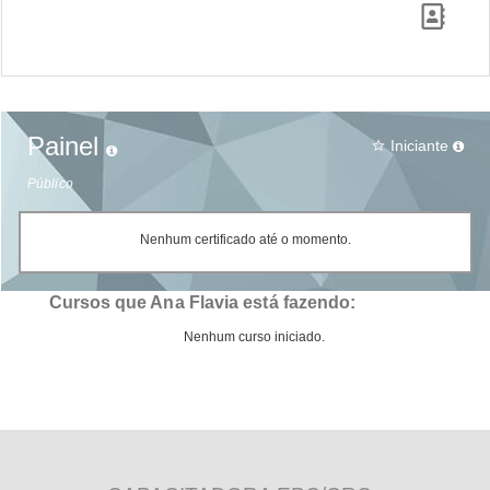
Painel
Iniciante
star_border
Público
Nenhum certificado até o momento.
Cursos que Ana Flavia está fazendo:
Nenhum curso iniciado.