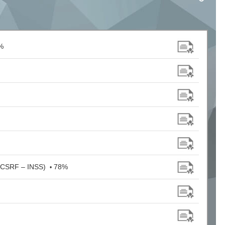
%
– CSRF – INSS)
78%
•