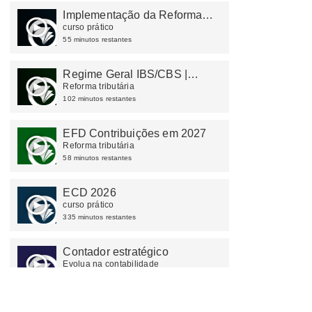
Implementação da Reforma
Tributária: Cálculos e
curso prático
Estratégias
55 minutos restantes
Regime Geral IBS/CBS |
Simples Nacional
Reforma tributária
102 minutos restantes
EFD Contribuições em 2027
Reforma tributária
58 minutos restantes
ECD 2026
curso prático
335 minutos restantes
Contador estratégico
Evolua na contabilidade
180 minutos restantes
Reforma tributaria - Regimes