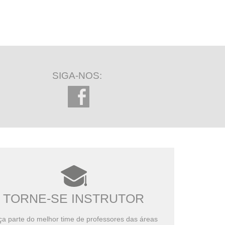
específicos
Setor imobiliário
16 minutos restantes
Apuração de IRPJ e CSLL no
Lucro Real e Presumido
2026
348 minutos restantes
SIGA-NOS:
Planejamento Tributário na
prática
Curso Prático
138 minutos restantes
TORNE-SE INSTRUTOR
a parte do melhor time de professores das áreas