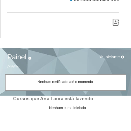
Painel
Iniciante
star_border
Público
Nenhum certificado até o momento.
Cursos que Ana Laura está fazendo:
Nenhum curso iniciado.