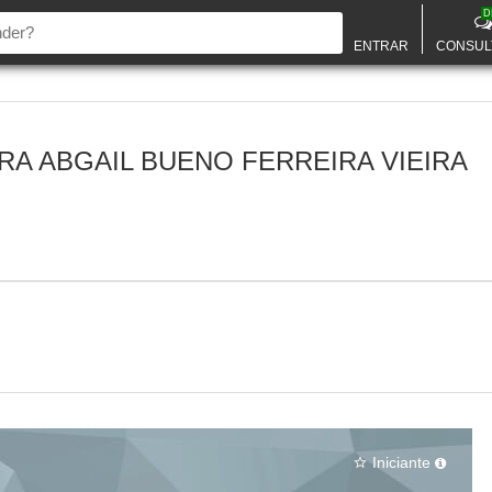
D
ENTRAR
CONSUL
A ABGAIL BUENO FERREIRA VIEIRA
Iniciante
star_border