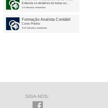
Entenda os detalhes de todas as
mudanças ocorridas na tributação do
14 minutos restantes
consumo
Formação Analista Contábil
Curso Prático
313 minutos restantes
SIGA-NOS: