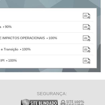
ia
90%
•
 E IMPACTOS OPERACIONAIS
100%
•
s e Transição
100%
•
IPI
100%
•
SEGURANÇA: