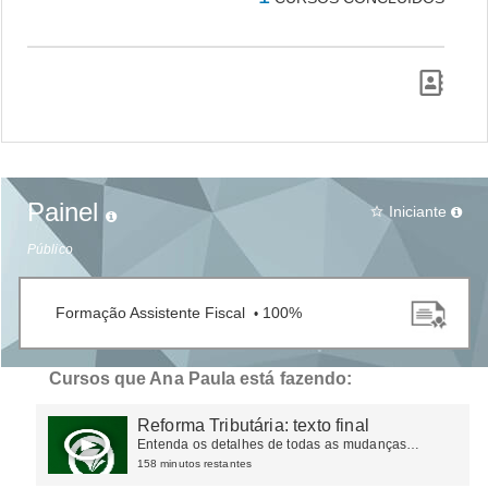
Painel
Iniciante
star_border
Público
Formação Assistente Fiscal
100%
•
Cursos que Ana Paula está fazendo:
Reforma Tributária: texto final
Entenda os detalhes de todas as mudanças
ocorridas na tributação do consumo
158 minutos restantes