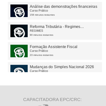
Análise das demonstrações financeiras
Curso Prático
158 minutos restantes
Reforma Tributária - Regimes
Diferenciados
REGIMES
90 minutos restantes
Formação Assistente Fiscal
Curso Prático
23 minutos restantes
Mudanças do Simples Nacional 2026
Curso Prático
62 minutos restantes
CAPACITADORA EPC/CRC: