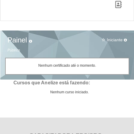
Painel
Iniciante
star_border
Público
Nenhum certificado até o momento.
Cursos que Anelize está fazendo:
Nenhum curso iniciado.