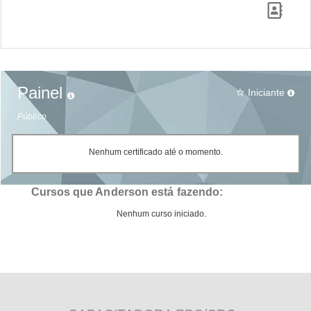
Painel
Iniciante
star_border
Público
Nenhum certificado até o momento.
Cursos que Anderson está fazendo:
Nenhum curso iniciado.