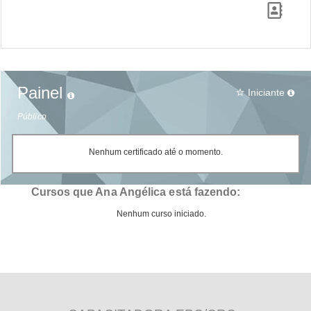
Painel
Iniciante
star_border
Público
Nenhum certificado até o momento.
Cursos que Ana Angélica está fazendo:
Nenhum curso iniciado.