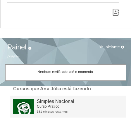
Painel
Iniciante
star_border
Público
Nenhum certificado até o momento.
Cursos que Ana Júlia está fazendo:
Simples Nacional
Curso Prático
181 minutos restantes