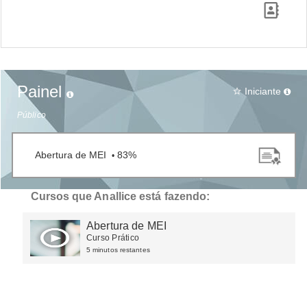
Painel
Iniciante
star_border
Público
Abertura de MEI
83%
•
Cursos que Anallice está fazendo:
Abertura de MEI
Curso Prático
5 minutos restantes