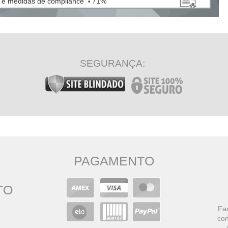
es e medidas de compliance
71%
•
SEGURANÇA:
PAGAMENTO
TO
Faç
con