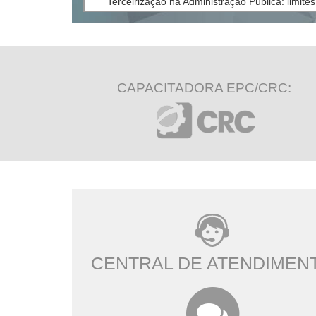
Terceirização na Administração Pública: limit
Soft skills: liderança 4.0
80%
•
CAPACITADORA EPC/CRC:
CENTRAL DE ATENDIMEN