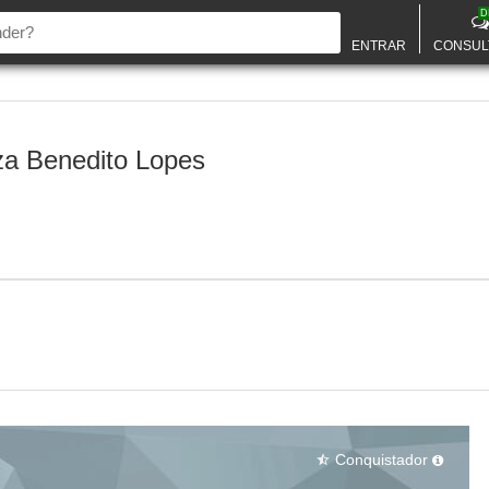
D
ENTRAR
CONSUL
za Benedito Lopes
Conquistador
star_half