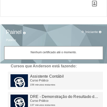
Painel
Iniciante
star_border
Público
Nenhum certificado até o momento.
Cursos que Anderson está fazendo:
Assistente Contábil
Curso Prático
156 minutos restantes
DRE - Demonstração do Resultado do
Exercício
Curso Prático
137 minutos restantes