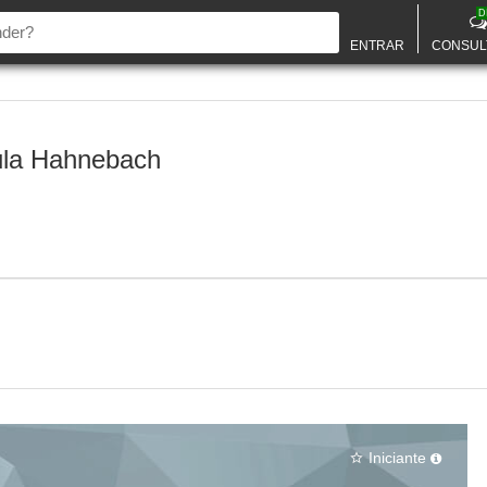
D
ENTRAR
CONSUL
la Hahnebach
Iniciante
star_border