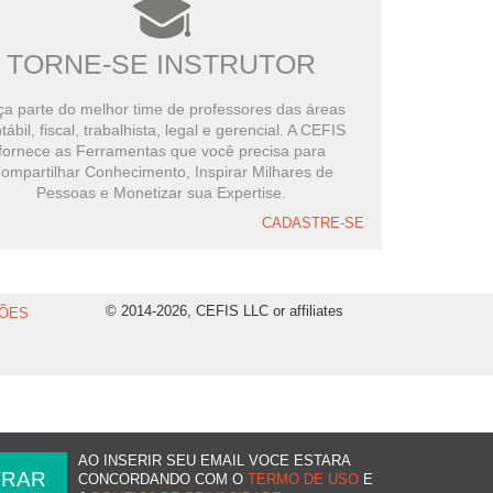
TORNE-SE INSTRUTOR
a parte do melhor time de professores das áreas
tábil, fiscal, trabalhista, legal e gerencial. A CEFIS
fornece as Ferramentas que você precisa para
ompartilhar Conhecimento, Inspirar Milhares de
Pessoas e Monetizar sua Expertise.
CADASTRE-SE
© 2014-2026, CEFIS LLC or affiliates
ÕES
AO INSERIR SEU EMAIL VOCE ESTARA
CONCORDANDO COM O
TERMO DE USO
E