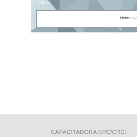
Público
Nenhum ce
CAPACITADORA EPC/CRC: