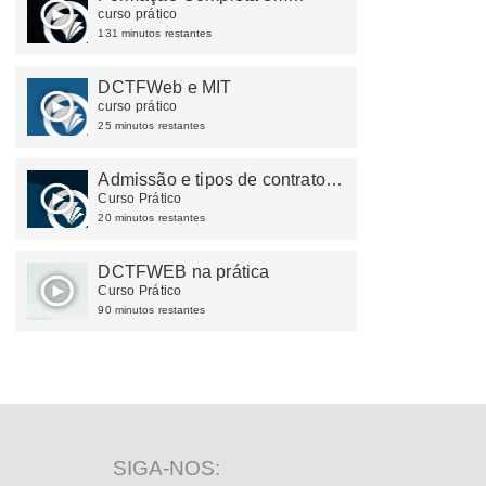
Departamento Pessoal
curso prático
131 minutos restantes
DCTFWeb e MIT
curso prático
25 minutos restantes
Admissão e tipos de contrato
de trabalho
Curso Prático
20 minutos restantes
DCTFWEB na prática
Curso Prático
90 minutos restantes
SIGA-NOS: