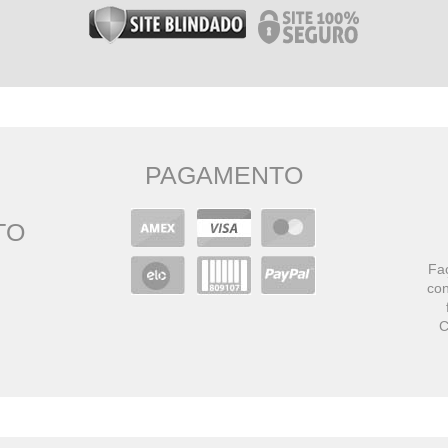
PAGAMENTO
TO
Faç
con
C