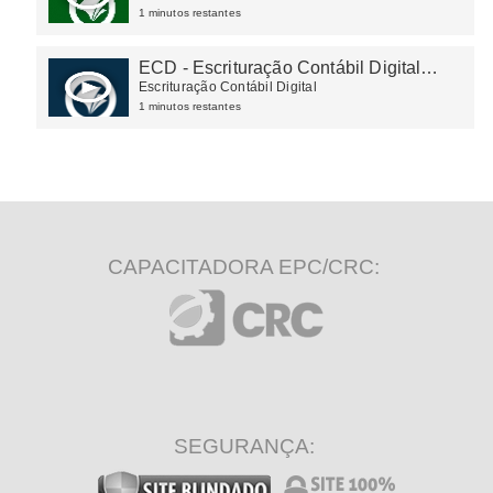
1 minutos restantes
ECD - Escrituração Contábil Digital
2025
Escrituração Contábil Digital
1 minutos restantes
CAPACITADORA EPC/CRC:
SEGURANÇA: