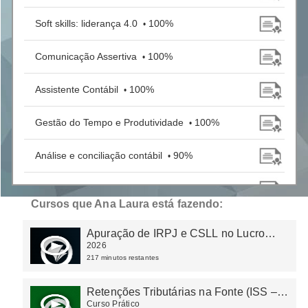
Soft skills: liderança 4.0
100%
•
Comunicação Assertiva
100%
•
Assistente Contábil
100%
•
Gestão do Tempo e Produtividade
100%
•
Análise e conciliação contábil
90%
•
ECD - Escrituração Contábil Digital 2025
100%
•
Cursos que Ana Laura está fazendo:
Simples Nacional - Alterações em 2025
100%
•
Apuração de IRPJ e CSLL no Lucro
Real e Presumido
2026
217 minutos restantes
Retenções Tributárias na Fonte (ISS –
IRRF – CSRF – INSS)
Curso Prático