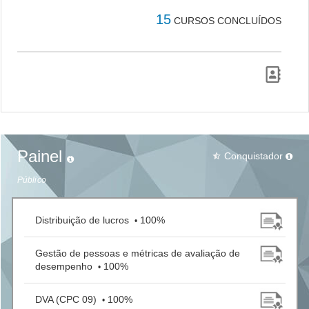
15
CURSOS CONCLUÍDOS
Painel
Conquistador
star_half
Público
Distribuição de lucros
100%
•
Gestão de pessoas e métricas de avaliação de
desempenho
100%
•
DVA (CPC 09)
100%
•