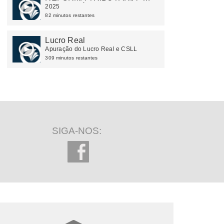
NOTAS TÉCNICAS E
2025
IMPACTOS OPERACIONAIS
82 minutos restantes
Lucro Real
Apuração do Lucro Real e CSLL
309 minutos restantes
SIGA-NOS: