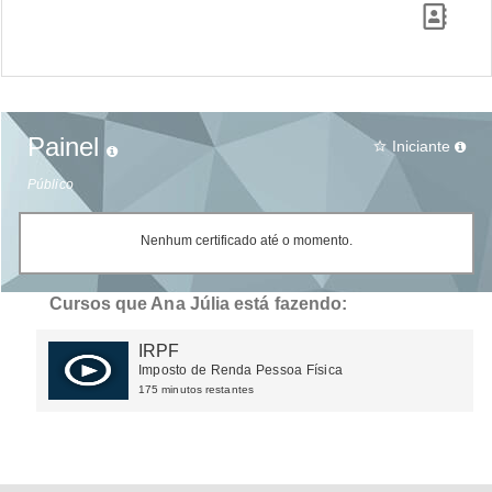
Painel
Iniciante
star_border
Público
Nenhum certificado até o momento.
Cursos que Ana Júlia está fazendo:
IRPF
Imposto de Renda Pessoa Física
175 minutos restantes