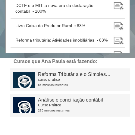
DCTF e o MIT: a nova era da declaração
contábil
100%
•
Livro Caixa do Produtor Rural
83%
•
Reforma tributária: Atividades imobiliárias
83%
•
Carta de Correção Eletrônica
80%
•
Cursos que Ana Paula está fazendo:
Benefícios fiscais
100%
•
Reforma Tributária e o Simples
Nacional: Impactos e Adaptações
curso prático
66 minutos restantes
Análise e conciliação contábil
Curso Prático
275 minutos restantes