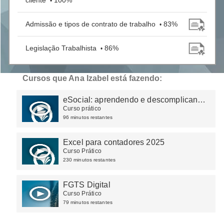
cliente
100%
•
Admissão e tipos de contrato de trabalho
83%
•
Legislação Trabalhista
86%
•
Cursos que Ana Izabel está fazendo:
eSocial: aprendendo e descomplicando
na prática
Curso prático
96 minutos restantes
Excel para contadores 2025
Curso Prático
230 minutos restantes
FGTS Digital
Curso Prático
79 minutos restantes