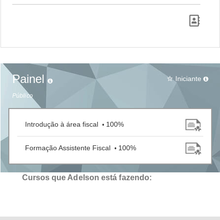
Painel
Iniciante
star_border
Público
Introdução à área fiscal
100%
•
Formação Assistente Fiscal
100%
•
Cursos que Adelson está fazendo: