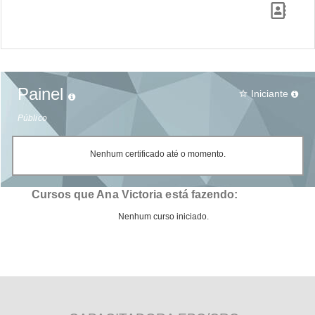
Painel
Iniciante
star_border
Público
Nenhum certificado até o momento.
Cursos que Ana Victoria está fazendo:
Nenhum curso iniciado.