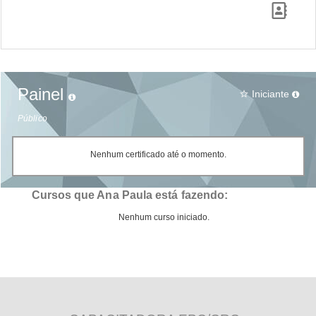
Painel
Iniciante
star_border
Público
Nenhum certificado até o momento.
Cursos que Ana Paula está fazendo:
Nenhum curso iniciado.