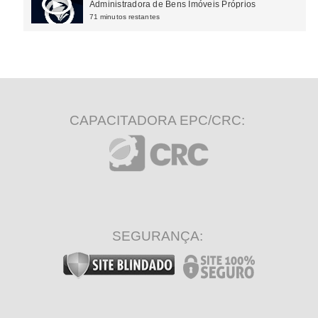
Tributário
Administradora de Bens Imóveis Próprios
71 minutos restantes
CAPACITADORA EPC/CRC:
SEGURANÇA: