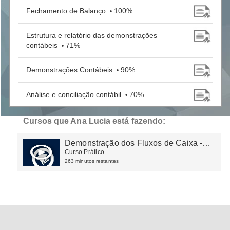
Fechamento de Balanço
100%
•
Estrutura e relatório das demonstrações
contábeis
71%
•
Demonstrações Contábeis
90%
•
Análise e conciliação contábil
70%
•
Demonstração dos Fluxos de Caixa
75%
•
Cursos que Ana Lucia está fazendo:
Demonstração dos Fluxos de Caixa -
CPC 29 | Ativos biológicos
100%
•
DFC
Curso Prático
263 minutos restantes