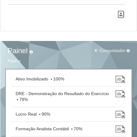
Painel
Conquistador
star_half
Público
Ativo Imobilizado
100%
•
DRE - Demonstração do Resultado do Exercício
78%
•
Lucro Real
90%
•
Formação Analista Contábil
70%
•