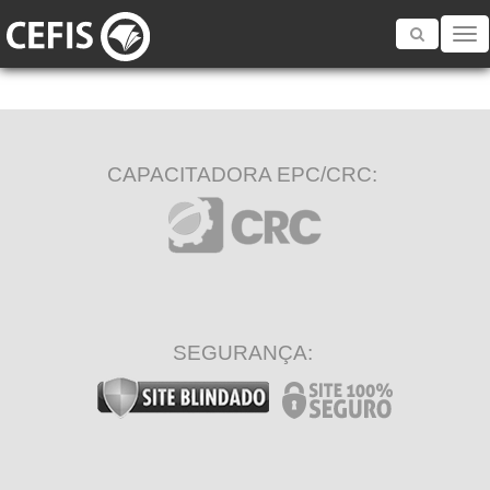
Toggle
navigatio
CAPACITADORA EPC/CRC:
SEGURANÇA: