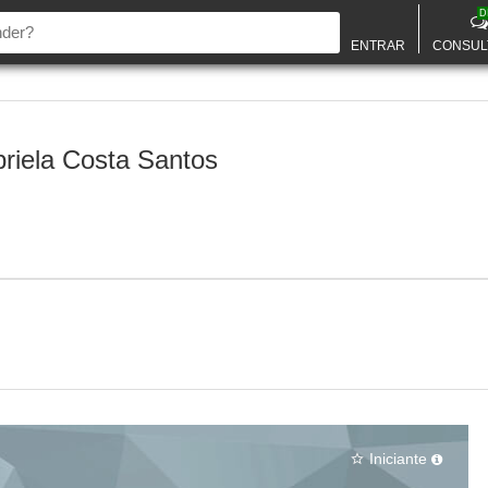
D
ENTRAR
CONSUL
riela Costa Santos
Iniciante
star_border