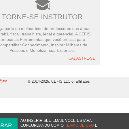
TORNE-SE INSTRUTOR
a parte do melhor time de professores das áreas
tábil, fiscal, trabalhista, legal e gerencial. A CEFIS
fornece as Ferramentas que você precisa para
ompartilhar Conhecimento, Inspirar Milhares de
Pessoas e Monetizar sua Expertise.
CADASTRE-SE
© 2014-2026, CEFIS LLC or affiliates
ÕES
AO INSERIR SEU EMAIL VOCE ESTARA
CONCORDANDO COM O
TERMO DE USO
E