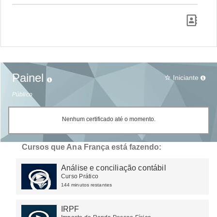
Painel
Iniciante
star_border
Público
Nenhum certificado até o momento.
Cursos que Ana França está fazendo:
Análise e conciliação contábil
Curso Prático
144 minutos restantes
IRPF