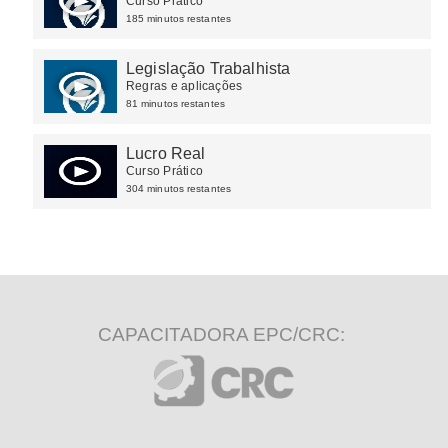
Exercício
Curso Prático
185 minutos restantes
Legislação Trabalhista
Regras e aplicações
81 minutos restantes
Lucro Real
Curso Prático
304 minutos restantes
CAPACITADORA EPC/CRC: