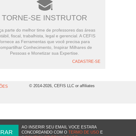
TORNE-SE INSTRUTOR
a parte do melhor time de professores das áreas
tábil, fiscal, trabalhista, legal e gerencial. A CEFIS
fornece as Ferramentas que você precisa para
ompartilhar Conhecimento, Inspirar Milhares de
Pessoas e Monetizar sua Expertise.
CADASTRE-SE
© 2014-2026, CEFIS LLC or affiliates
ÕES
AO INSERIR SEU EMAIL VOCE ESTARA
CONCORDANDO COM O
TERMO DE USO
E