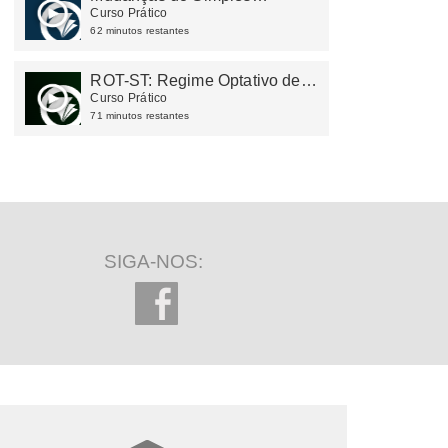
Nacional 2026
Curso Prático
62 minutos restantes
ROT-ST: Regime Optativo de
Tributação - Substituição
Curso Prático
Tributária
71 minutos restantes
SIGA-NOS: