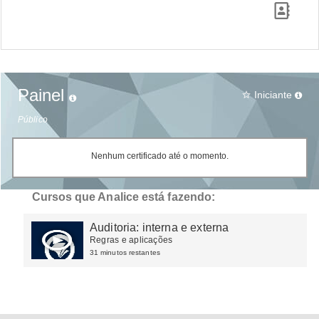
Painel
Iniciante
star_border
Público
Nenhum certificado até o momento.
Cursos que Analice está fazendo:
Auditoria: interna e externa
Regras e aplicações
31 minutos restantes