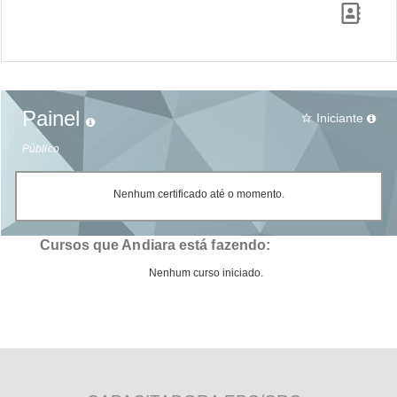
Painel
Iniciante
star_border
Público
Nenhum certificado até o momento.
Cursos que Andiara está fazendo:
Nenhum curso iniciado.