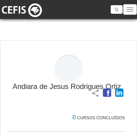
Toggle
navigatio
Andiara de Jesus Rodrigues Ortiz
share
0
CURSOS CONCLUÍDOS