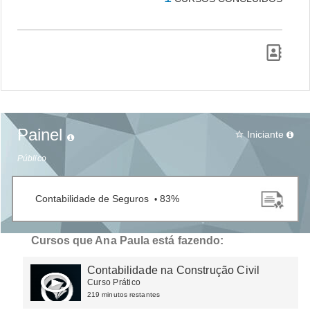
Painel
Iniciante
star_border
Público
Contabilidade de Seguros
83%
•
Cursos que Ana Paula está fazendo:
Contabilidade na Construção Civil
Curso Prático
219 minutos restantes