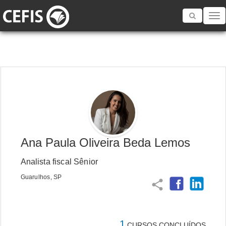
Toggle
navigatio
Ana Paula Oliveira Beda Lemos
Analista fiscal Sênior
Guarulhos, SP
share
1
CURSOS CONCLUÍDOS