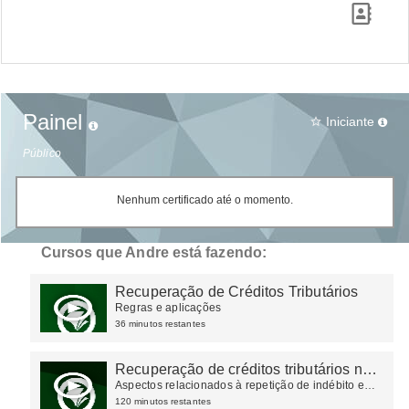
Painel
Iniciante
star_border
Público
Nenhum certificado até o momento.
Cursos que Andre está fazendo:
Recuperação de Créditos Tributários
Regras e aplicações
36 minutos restantes
Recuperação de créditos tributários na
esfera administrativa
Aspectos relacionados à repetição de indébito e
suas repercussões na esfera administrativa
120 minutos restantes