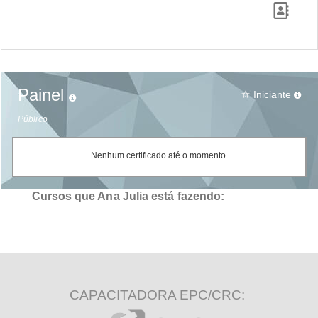
Painel
Iniciante
star_border
Público
Nenhum certificado até o momento.
Cursos que Ana Julia está fazendo:
CAPACITADORA EPC/CRC: