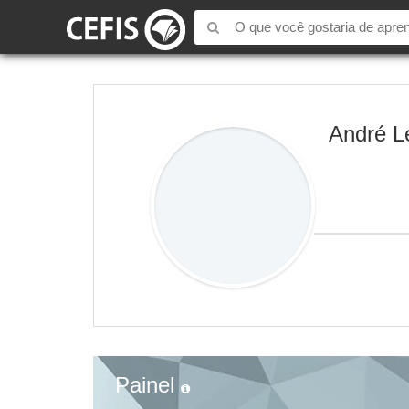
André L
Painel