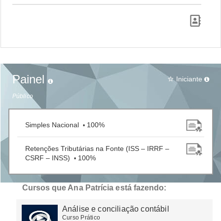
Painel
Iniciante
star_border
Público
Simples Nacional
100%
•
Retenções Tributárias na Fonte (ISS – IRRF –
CSRF – INSS)
100%
•
Cursos que Ana Patrícia está fazendo:
Análise e conciliação contábil
Curso Prático