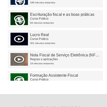
186 minutos restantes
Escrituração fiscal e as boas práticas
Curso Prático
94 minutos restantes
Lucro Real
Curso Prático
301 minutos restantes
Nota Fiscal de Serviço Eletrônica (NFS-
e): Padrão Nacional e emissão
Regras e aplicações
simplificada
19 minutos restantes
Formação Assistente Fiscal
Curso Prático
277 minutos restantes
IRPF 2024
Imposto de Renda Pessoa Física
93 minutos restantes