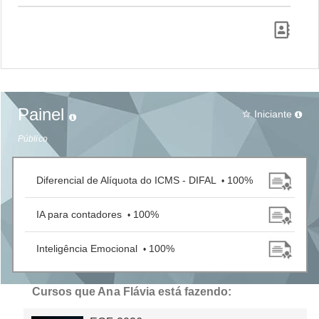
Painel
Iniciante
star_border
Público
Diferencial de Alíquota do ICMS - DIFAL
100%
•
IA para contadores
100%
•
Inteligência Emocional
100%
•
Cursos que Ana Flávia está fazendo: