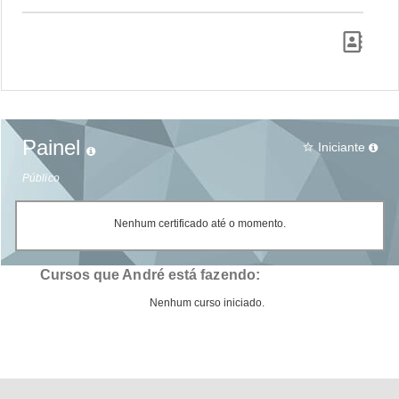
Painel
Iniciante
star_border
Público
Nenhum certificado até o momento.
Cursos que André está fazendo:
Nenhum curso iniciado.