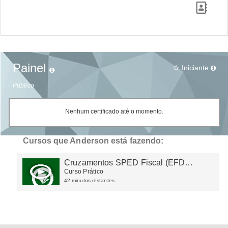
Painel
Iniciante
star_border
Público
Nenhum certificado até o momento.
Cursos que Anderson está fazendo:
Cruzamentos SPED Fiscal (EFD
ICMS/IPI)
Curso Prático
42 minutos restantes