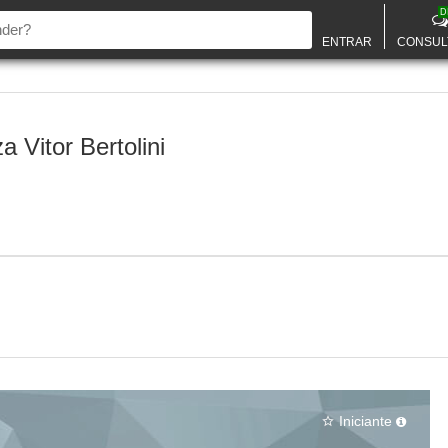
D
ENTRAR
CONSUL
a Vitor Bertolini
Iniciante
star_border