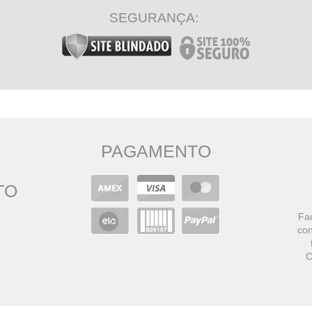
SEGURANÇA:
PAGAMENTO
TO
Faç
con
C