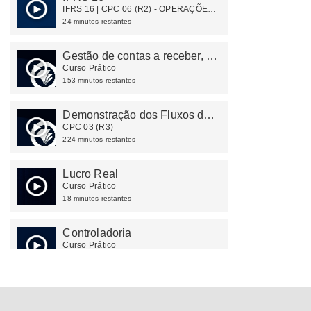
IFRS 16 | CPC 06 (R2) - OPERAÇÕES
DE ARRENDAMENTO MERCANTIL
24 minutos restantes
Gestão de contas a receber, a
pagar e tesouraria
Curso Prático
153 minutos restantes
Demonstração dos Fluxos de
Caixa
CPC 03 (R3)
224 minutos restantes
Lucro Real
Curso Prático
18 minutos restantes
Controladoria
Curso Prático
141 minutos restantes