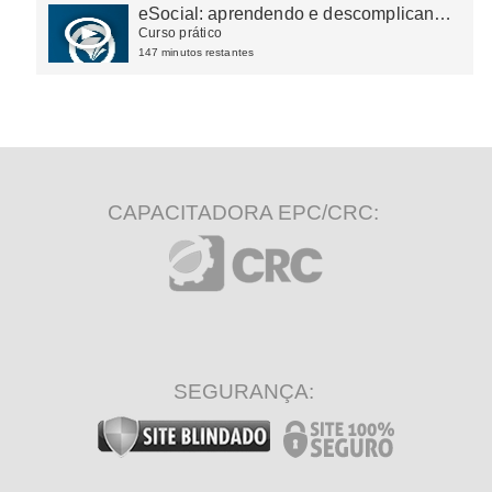
eSocial: aprendendo e descomplicando
na prática
Curso prático
147 minutos restantes
CAPACITADORA EPC/CRC:
SEGURANÇA: